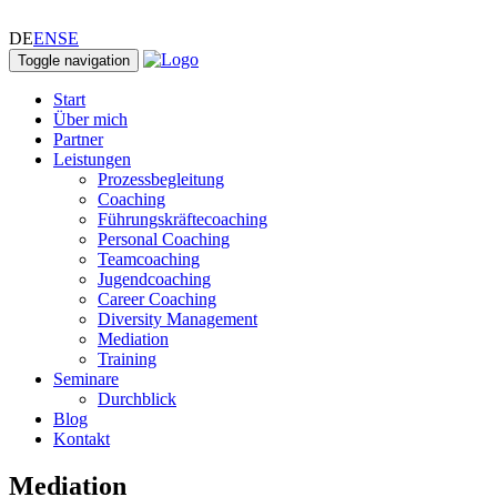
DE
EN
SE
Toggle navigation
Start
Über mich
Partner
Leistungen
Prozessbegleitung
Coaching
Führungskräftecoaching
Personal Coaching
Teamcoaching
Jugendcoaching
Career Coaching
Diversity Management
Mediation
Training
Seminare
Durchblick
Blog
Kontakt
Mediation