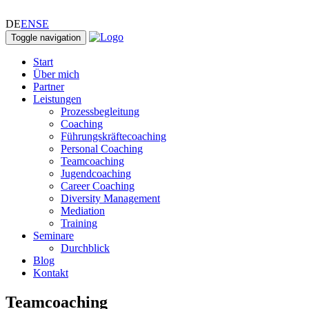
DE
EN
SE
Toggle navigation
Start
Über mich
Partner
Leistungen
Prozessbegleitung
Coaching
Führungskräftecoaching
Personal Coaching
Teamcoaching
Jugendcoaching
Career Coaching
Diversity Management
Mediation
Training
Seminare
Durchblick
Blog
Kontakt
Teamcoaching